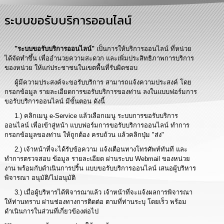
การ
ระบบขอรับบริการออนไลน์
บริหาร
งาน
"ระบบขอรับบริการออนไลน์"
เป็นการให้บริการออนไลน์ ที่หน่วย
การ
ได้จัดทำขึ้น เพื่ออำนวยความสะดวก และเพิ่มประสิทธิภาพการบริการ
ส่ง
ของหน่วย ให้แก่ประชาชนในเขตพื้นที่รับผิดชอบ
เสริม
ความ
ผู้มีความประสงค์จะขอรับบริการ สามารถแจ้งความประสงค์ โดย
โปร่งใส
กรอกข้อมูล รายละเอียดการขอรับบริการของท่าน ลงในแบบฟอร์มการ
ขอรับบริการออนไลน์ มีขั้นตอน ดังนี้
1.) คลิกเมนู e-Service แล้วเลือกเมนู ระบบการขอรับบริการ
การ
จัด
ออนไลน์ เพื่อเข้าสู่หน้า แบบฟอร์มการขอรับบริการออนไลน์ ทำการ
ซื้อ
กรอกข้อมูลของท่าน ให้ถูกต้อง ครบถ้วน แล้วคลิกปุ่ม "ส่ง"
จัด
2.) เจ้าหน้าที่จะได้รับข้อความ แจ้งเตือนทางโทรศัพท์ทันที และ
จ้าง
ทำการตรวจสอบ ข้อมูล รายละเอียด ผ่านระบบ Webmail ของหน่วย
งาน พร้อมกับดำเนินการปริ้น แบบขอรับบริการออนไลน์ เสนอผู้บริหาร
พิจารณา อนุมัติ/ไม่อนุมัติ
การ
เงิน
3.) เมื่อผู้บริหารได้พิจารณาแล้ว เจ้าหน้าที่จะแจ้งผลการพิจารณา
การ
ให้ท่านทราบ ผ่านช่องทางการติดต่อ ตามที่ท่านระบุ โดยเร็ว พร้อม
คลัง
ดำเนินการในส่วนที่เกี่ยวข้องต่อไป