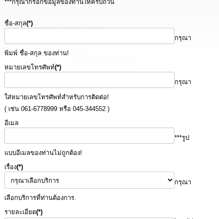
***กรุณากรอกข้อมูลของท่านให้ครบถ้วน
นโยบาย
No
ชื่อ-สกุล
(*)
Gift
Policy
กรุณา
พิมพ์ ชื่อ-สกุล ของท่าน!
การ
หมายเลขโทรศัพท์
(*)
ดำเนิน
การ
กรุณา
เพื่อ
ป้องกัน
ใส่หมายเลขโทรศัพท์สำหรับการติดต่อ!
การ
( เช่น 061-6778999 หรือ 045-344552 )
ทุจริต
อีเมล
มาตรการ
***รูป
ส่ง
แบบอีเมลของท่านไม่ถูกต้อง!
เสริม
คุณธรรม
เรื่อง
(*)
และ
ความ
กรุณา
โปร่งใส
เลือกบริการที่ท่านต้องการ.
รายละเอียด
(*)
ร้อง