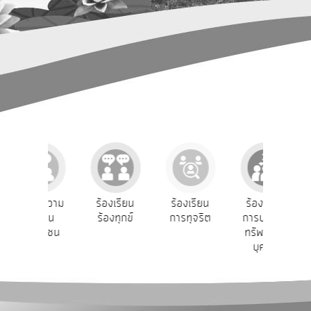
การ
ปฏิสัมพันธ์
ข้อมูล
รับ
ฟัง
ความ
คิด
เห็น
แผน
ยุทธศาสตร์/
แผน
e-Se
บฟังความ
ร้องเรียน
ร้องเรียน
ร้องเรียน
พัฒนา
บร
คิดเห็น
ร้องทุกข์
การทุจริต
การบริหาร
ออน
ระชาชน
ทรัพยากร
การ
บุคคล
บริหาร/
พัฒนา
ทรัพยากร
บุคคล