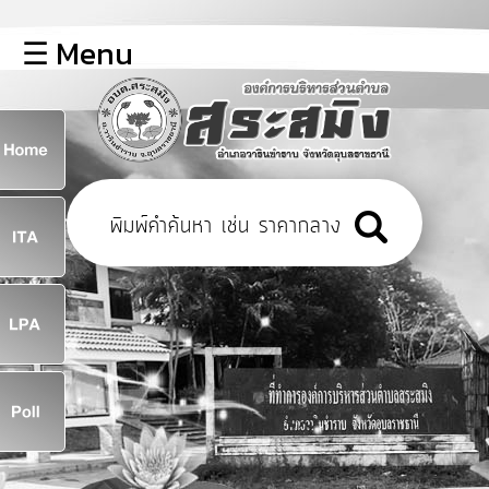
×
☰ Menu
lose
หน้า
หลัก
ข้อมูล
ก
พื้น
ฐาน
8
บุคลากร
ข่าว
ประชาสัมพันธ์
8
การ
เปิด
เผย
จ
ข้อมูล
สาธารณะ
OIT