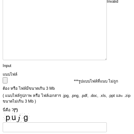
Invalid
เรียน
ร้อง
ทุกข์
e-
Service
กิจการ
สภา
Input
กิจการ
แนบไฟล์
สภา
***รูปแบบไฟล์ที่แนบ ไม่ถูก
ต้อง หรือ ไฟล์มีขนาดเกิน 3 Mb
ท้อง
( แนบไฟล์รูปภาพ หรือ ไฟล์เอกสาร .jpg, .png, .pdf, .doc, .xls, .ppt และ .zip
ถิ่น
ขนาดไม่เกิน 3 Mb )
ของ
เรา
นี่คือ ?
(*)
การ
จัดการ