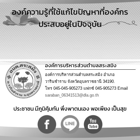
การ
องค์ความรู้ที่ใช้แก้ไขปัญหาที่องค์กร
บริหาร
งาน
ประสบอยู่ในปัจจุบัน
การ
ส่ง
เสริม
ความ
โปร่งใส
องค์การบริหารส่วนตำบลสระสมิง
การ
องค์การบริหารส่วนตำบลสระสมิง อำเภอ
จัด
วารินชำราบ จังหวัดอุบลราชธานี 34190.
ซื้อ
โทร 045-045-905273 แฟกซ์ 045-905273 Email
จัด
saraban_06341513@dla.go.th
จ้าง
ประชาชน มีภูมิคุ้มกัน พึ่งพาตนเอง พอเพียง เป็นสุข
การ
เงิน
การ
คลัง