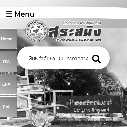
×
☰ Menu
lose
หน้า
หลัก
ข้อมูล
ก
พื้น
ฐาน
8
บุคลากร
ข่าว
ประชาสัมพันธ์
8
การ
เปิด
เผย
จ
ข้อมูล
สาธารณะ
OIT