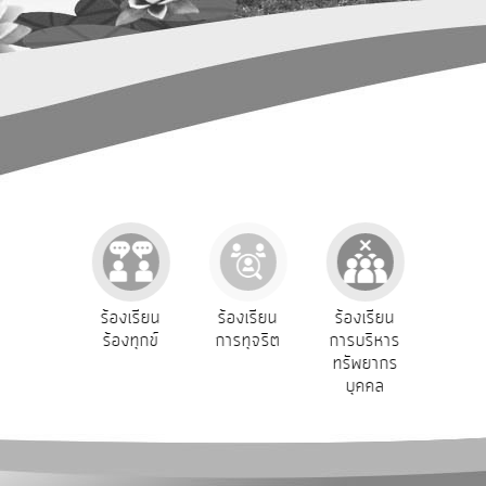
การ
ปฏิสัมพันธ์
ข้อมูล
รับ
ฟัง
ความ
คิด
เห็น
แผน
ยุทธศาสตร์/
แผน
e-Se
ฟังความ
ร้องเรียน
ร้องเรียน
ร้องเรียน
พัฒนา
บริ
ิดเห็น
ร้องทุกข์
การทุจริต
การบริหาร
ออน
ระชาชน
ทรัพยากร
การ
บุคคล
บริหาร/
พัฒนา
ทรัพยากร
บุคคล