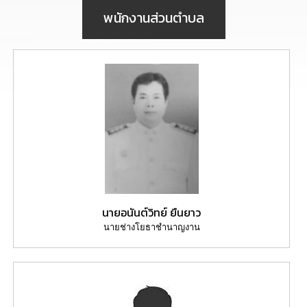
นโยบาย
พนักงานส่วนตำบล
No
Gift
Policy
การ
ดำเนิน
การ
เพื่อ
ป้องกัน
การ
ทุจริต
มาตรการ
ส่ง
นายอนันต์วิทย์ ยืนยาว
เสริม
นายช่างโยธาชำนาญงาน
คุณธรรม
และ
ความ
โปร่งใส
ร้อง