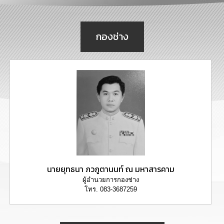
การ
บริหาร
งาน
กองช่าง
การ
ส่ง
เสริม
ความ
โปร่งใส
การ
จัด
ซื้อ
จัด
จ้าง
นายยุทธนา ภวภูตานนท์ ณ มหาสารคาม
การ
ผู้อำนวยการกองช่าง
เงิน
โทร. 083-3687259
การ
คลัง