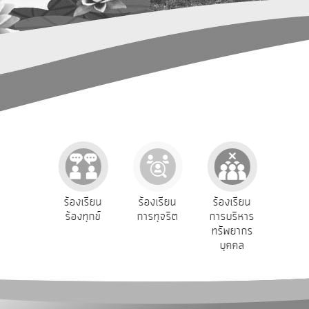
การ
ปฏิสัมพันธ์
ข้อมูล
รับ
ฟัง
ความ
คิด
เห็น
แผน
ยุทธศาสตร์/
แผน
e-Service
ร้องเรียน
ร้องเรียน
ร้องเรียน
ถ
พัฒนา
บริการ
ร้องทุกข์
การทุจริต
การบริหาร
ออนไลน์
ทรัพยากร
การ
บุคคล
บริหาร/
พัฒนา
ทรัพยากร
บุคคล