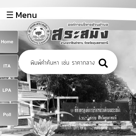
×
☰ Menu
lose
หน้า
หลัก
ข้อมูล
ก
พื้น
ฐาน
8
บุคลากร
ข่าว
ประชาสัมพันธ์
8
การ
เปิด
เผย
จ
ข้อมูล
สาธารณะ
OIT