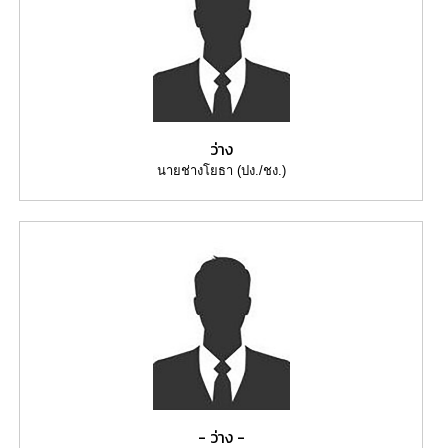
เรียน
ร้อง
ทุกข์
e-
Service
ว่าง
กิจการ
นายช่างโยธา (ปง./ชง.)
สภา
กิจการ
สภา
ท้อง
ถิ่น
ของ
เรา
การ
- ว่าง -
จัดการ