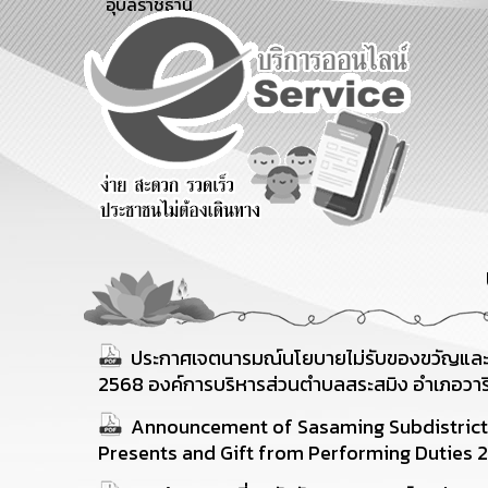
อุบลราชธานี
สายด่วนผู้
รับฟังความ
ร้องเรียน
บริหาร
คิดเห็น
ร้องทุกข์
ประชาชน
ประกาศเจตนารมณ์นโยบายไม่รับของขวัญและขอ
2568 องค์การบริหารส่วนตำบลสระสมิง อำเภอวาริ
Announcement of Sasaming Subdistrict A
Presents and Gift from Performing Duties 