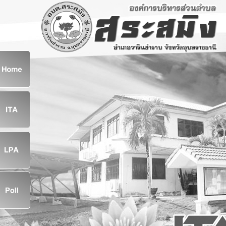
ก
8
8
จ