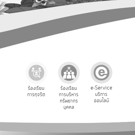
การ
ปฏิสัมพันธ์
ข้อมูล
รับ
ฟัง
ความ
คิด
เห็น
แผน
ยุทธศาสตร์/
แผน
e-Service
ยน
ร้องเรียน
ร้องเรียน
ถามตอบ
พัฒนา
บริการ
ข์
การทุจริต
การบริหาร
Q&A
ออนไลน์
ทรัพยากร
การ
บุคคล
บริหาร/
พัฒนา
ทรัพยากร
บุคคล