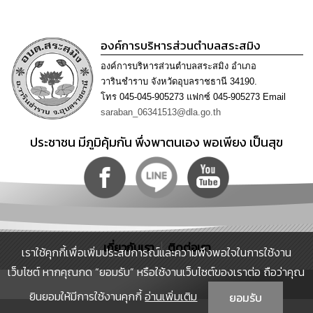
เรียน
ร้อง
ทุกข์
องค์การบริหารส่วนตำบลสระสมิง
องค์การบริหารส่วนตำบลสระสมิง อำเภอ
e-
วารินชำราบ จังหวัดอุบลราชธานี 34190.
Service
โทร 045-045-905273 แฟกซ์ 045-905273 Email
saraban_06341513@dla.go.th
กิจการ
สภา
ประชาชน มีภูมิคุ้มกัน พึ่งพาตนเอง พอเพียง เป็นสุข
กิจการ
สภา
ท้อง
ถิ่น
ของ
เกี่ยวกับเรา
ติดต่อเรา
เราใช้คุกกี้เพื่อเพิ่มประสบการณ์และความพึงพอใจในการใช้งาน
เรา
เว็บไซต์ หากคุณกด “ยอมรับ” หรือใช้งานเว็บไซต์ของเราต่อ ถือว่าคุณ
การ
ยินยอมให้มีการใช้งานคุกกี้
อ่านเพิ่มเติม
ยอมรับ
จัดการ