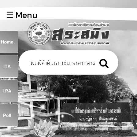
×
☰ Menu
lose
หน้า
หลัก
ข้อมูล
ก
พื้น
ฐาน
8
บุคลากร
ข่าว
ประชาสัมพันธ์
8
การ
เปิด
เผย
จ
ข้อมูล
สาธารณะ
OIT