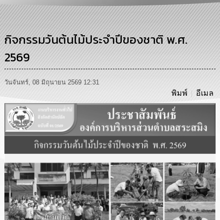
การ
บริหาร
งาน
กิจกรรมวันต้นไม้ประจำปีของชาติ พ.ศ.
2569
การ
ส่ง
เสริม
ความ
วันจันทร์, 08 มิถุนายน 2569 12:31
โปร่งใส
พิมพ์
อีเมล
การ
จัด
ซื้อ
จัด
จ้าง
การ
เงิน
การ
คลัง