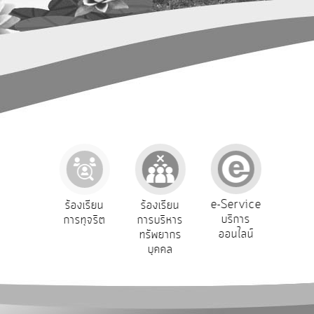
การ
ปฏิสัมพันธ์
ข้อมูล
รับ
ฟัง
ความ
คิด
เห็น
แผน
ยุทธศาสตร์/
แผน
e-Service
องเรียน
ร้องเรียน
ร้องเรียน
ถาม
พัฒนา
บริการ
องทุกข์
การทุจริต
การบริหาร
Q
ออนไลน์
ทรัพยากร
การ
บุคคล
บริหาร/
พัฒนา
ทรัพยากร
บุคคล