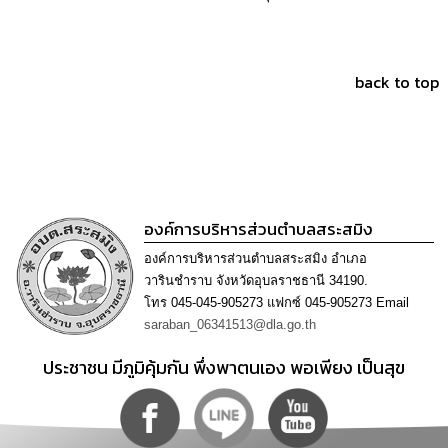
เรียน
ร้อง
ทุกข์
back to top
e-
Service
กิจการ
สภา
องค์การบริหารส่วนตำบลสระสมิง
กิจการ
สภา
องค์การบริหารส่วนตำบลสระสมิง อำเภอ
วารินชำราบ จังหวัดอุบลราชธานี 34190.
โทร 045-045-905273 แฟกซ์ 045-905273 Email
ท้อง
saraban_06341513@dla.go.th
ถิ่น
ของ
ประชาชน มีภูมิคุ้มกัน พึ่งพาตนเอง พอเพียง เป็นสุข
เรา
การ
จัดการ