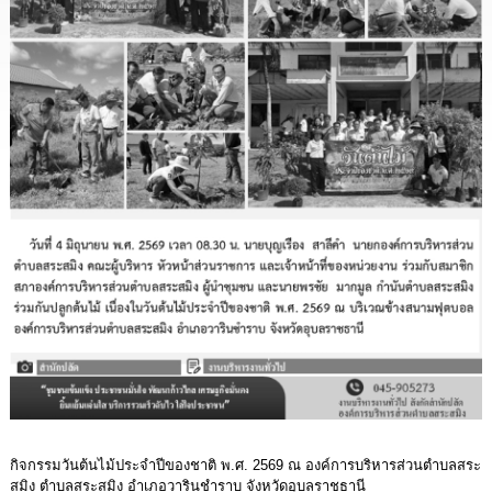
นโยบาย
No
Gift
Policy
การ
ดำเนิน
การ
เพื่อ
ป้องกัน
การ
ทุจริต
มาตรการ
ส่ง
เสริม
คุณธรรม
และ
ความ
โปร่งใส
กิจกรรมวันต้นไม้ประจำปีของชาติ พ.ศ. 2569 ณ องค์การบริหารส่วนตำบลสระ
ร้อง
สมิง ตำบลสระสมิง อำเภอวารินชำราบ จังหวัดอุบลราชธานี