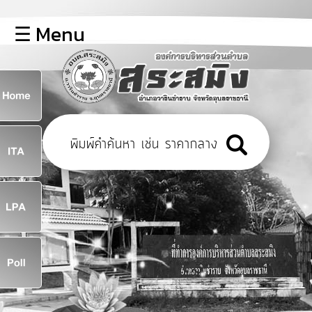
×
☰ Menu
lose
หน้า
หลัก
ข้อมูล
ก
พื้น
ฐาน
8
บุคลากร
ข่าว
ประชาสัมพันธ์
8
การ
เปิด
เผย
จ
ข้อมูล
สาธารณะ
OIT